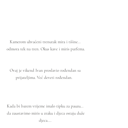
Kamerom uhvaćeni trenutak mira i tišine… 
odmora tek na tren. Okus kave i miris parfema.
Ovaj je vikend Ivan proslavio rođendan sa 
prijateljima. Već deveti rođendan.   
Kada bi barem vrijeme imalo tipku za pauzu… 
 da zaustavimo miris u zraku i djeca ostaju duže 
djeca…. 