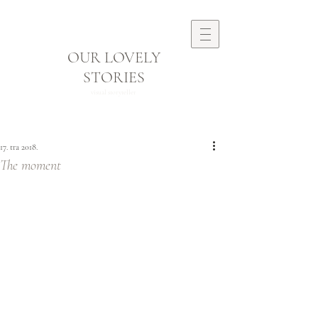
OUR LOVELY
STORIES
visual storyteller
17. tra 2018.
The moment