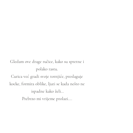
Gledam ove drage ručice, kako su spretne i 
polako rastu. 
Curica već gradi svoje tornjiće, preslaguje 
kocke, formira oblike, ljuti se kada nešto ne 
ispadne kako želi…
Prebrzo mi vrijeme prolazi…. 