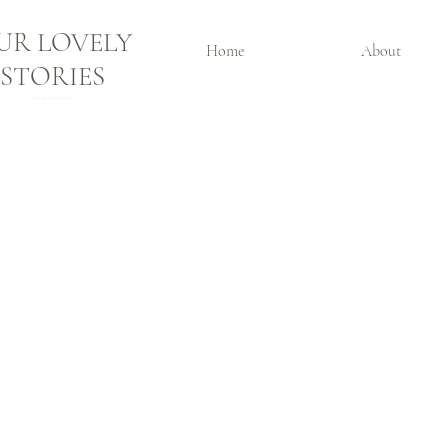
UR LOVELY
Home
About
STORIES
visual storyteller