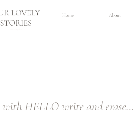
UR LOVELY
Home
About
STORIES
visual storyteller
l with HELLO write and erase…