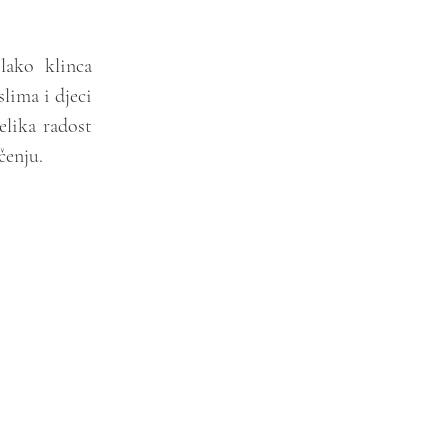
ako klinca 
lima i djeci 
lika radost 
čenju.