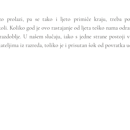
 prolazi, pa se tako i ljeto primiče kraju, treba pol
li. Koliko god je ovo rastajanje od ljeta teško nama odras
zdoblje. U našem slučaju, iako s jedne strane postoji ve
teljima iz razreda, toliko je i prisutan šok od povratka u