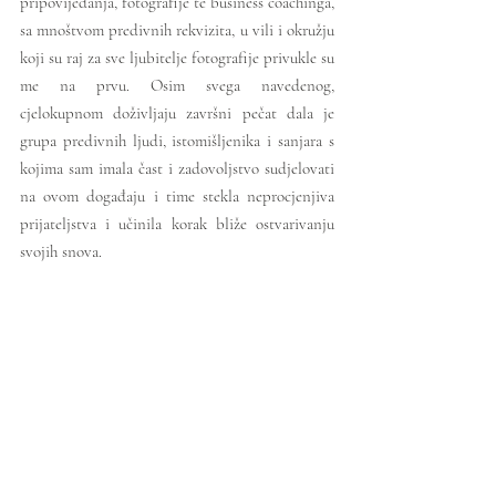
pripovijedanja, fotografije te business coachinga, 
sa mnoštvom predivnih rekvizita, u vili i okružju 
koji su raj za sve ljubitelje fotografije privukle su 
me na prvu. Osim svega navedenog, 
cjelokupnom doživljaju završni pečat dala je 
grupa predivnih ljudi, istomišljenika i sanjara s 
kojima sam imala čast i zadovoljstvo sudjelovati 
na ovom događaju i time stekla neprocjenjiva 
prijateljstva i učinila korak bliže ostvarivanju 
svojih snova. 