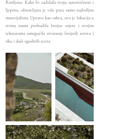
Rimljana. Kako bi zadržala svoju autentičnost i 
ljepotu, obnavljana je više puta samo najboljim 
materijalima. Upravo kao takva, ova je lokacija u 
svima nama probudila brojne osjete i svojim 
teksturama omogućila stvaranje brojnih setova i 
oku i duši ugodnih scena. 