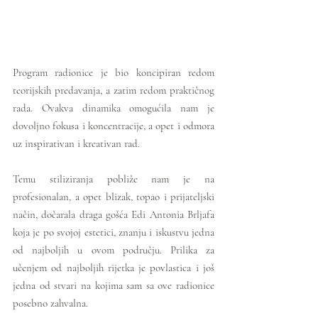
Program radionice je bio koncipiran redom 
teorijskih predavanja, a zatim redom praktičnog 
rada. Ovakva dinamika omogućila nam je 
dovoljno fokusa i koncentracije, a opet i odmora 
uz inspirativan i kreativan rad. 
Temu stiliziranja pobliže nam je na 
profesionalan, a opet blizak, topao i prijateljski 
način, dočarala draga gošća Edi Antonia Brljafa 
koja je po svojoj estetici, znanju i iskustvu jedna 
od najboljih u ovom području. Prilika za 
učenjem od najboljih rijetka je povlastica i još 
jedna od stvari na kojima sam sa ove radionice 
posebno zahvalna.