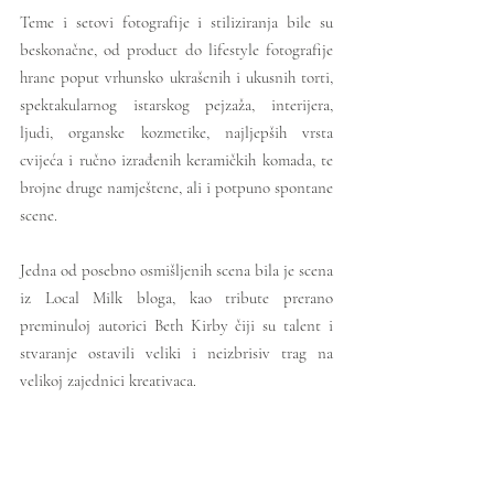
Teme i setovi fotografije i stiliziranja bile su 
beskonačne, od product do lifestyle fotografije 
hrane poput vrhunsko ukrašenih i ukusnih torti, 
spektakularnog istarskog pejzaža, interijera, 
ljudi, organske kozmetike, najljepših vrsta 
cvijeća i ručno izrađenih keramičkih komada, te 
brojne druge namještene, ali i potpuno spontane 
scene. 
Jedna od posebno osmišljenih scena bila je scena 
iz Local Milk bloga, kao tribute prerano 
preminuloj autorici Beth Kirby čiji su talent i 
stvaranje ostavili veliki i neizbrisiv trag na 
velikoj zajednici kreativaca.