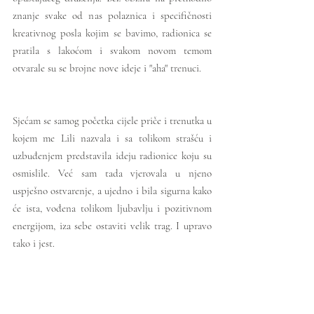
znanje svake od nas polaznica i specifičnosti 
kreativnog posla kojim se bavimo, radionica se 
pratila s lakoćom i svakom novom temom 
otvarale su se brojne nove ideje i "aha" trenuci.
Sjećam se samog početka cijele priče i trenutka u 
kojem me Lili nazvala i sa tolikom strašću i 
uzbuđenjem predstavila ideju radionice koju su 
osmislile. Već sam tada vjerovala u njeno 
uspješno ostvarenje, a ujedno i bila sigurna kako 
će ista, vođena tolikom ljubavlju i pozitivnom 
energijom, iza sebe ostaviti velik trag. I upravo 
tako i jest.