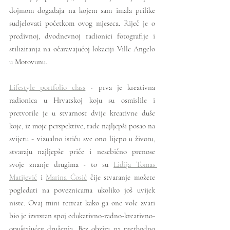
dojmom događaja na kojem sam imala prilike 
sudjelovati početkom ovog mjeseca. Riječ je o 
predivnoj, dvodnevnoj radionici fotografije i 
stiliziranja na očaravajućoj lokaciji Ville Angelo 
u Motovunu. 
Lifestyle portfolio class
- prva je kreativna 
radionica u Hrvatskoj koju su osmislile i 
pretvorile je u stvarnost dvije kreativne duše 
koje, iz moje perspektive, rade najljepši posao na 
svijetu - vizualno ističu sve ono lijepo u životu, 
stvaraju najljepše priče i nesebično prenose 
svoje znanje drugima - to su 
Lidija Tomas 
Matijević
 i 
Marina Ćosić
čije stvaranje možete 
pogledati na poveznicama ukoliko još uvijek 
niste. Ovaj mini retreat kako ga one vole zvati 
bio je izvrstan spoj edukativno-radno-kreativno-
opuštajućeg druženja. Bez obzira na prethodno 