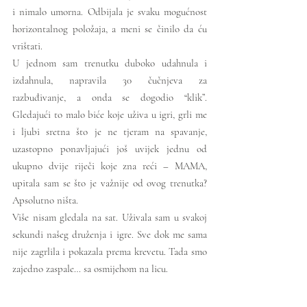
i nimalo umorna. Odbijala je svaku mogućnost 
horizontalnog položaja, a meni se činilo da ću 
vrištati.
U jednom sam trenutku duboko udahnula i 
izdahnula, napravila 30 čučnjeva za 
razbuđivanje, a onda se dogodio “klik”. 
Gledajući to malo biće koje uživa u igri, grli me 
i ljubi sretna što je ne tjeram na spavanje, 
uzastopno ponavljajući još uvijek jednu od 
ukupno dvije riječi koje zna reći – MAMA, 
upitala sam se što je važnije od ovog trenutka? 
Apsolutno ništa. 
Više nisam gledala na sat. Uživala sam u svakoj 
sekundi našeg druženja i igre. Sve dok me sama 
nije zagrlila i pokazala prema krevetu. Tada smo 
zajedno zaspale… sa osmijehom na licu.