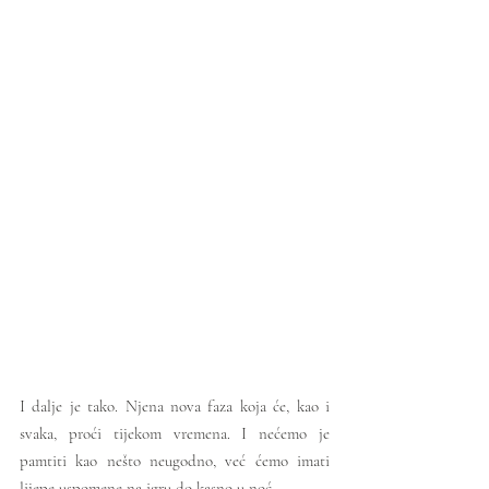
I dalje je tako. Njena nova faza koja će, kao i 
svaka, proći tijekom vremena. I nećemo je 
pamtiti kao nešto neugodno, već ćemo imati 
lijepe uspomene na igru do kasno u noć. 