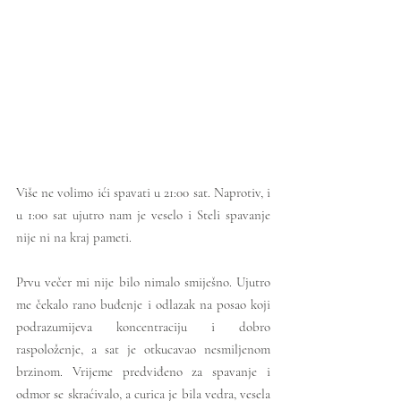
Više ne volimo ići spavati u 21:00 sat. Naprotiv, i 
u 1:00 sat ujutro nam je veselo i Steli spavanje 
nije ni na kraj pameti. 
Prvu večer mi nije bilo nimalo smiješno. Ujutro 
me čekalo rano buđenje i odlazak na posao koji 
podrazumijeva koncentraciju i dobro 
raspoloženje, a sat je otkucavao nesmiljenom 
brzinom. Vrijeme predviđeno za spavanje i 
odmor se skraćivalo, a curica je bila vedra, vesela 